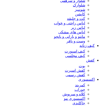
شلوار و سرهمی
شلوارک
شومیز
کاپشن
کت و جلیقه
لباس راحتی و خواب
لباس زیر
لباس های مشکی
مانتو و بارانی و پانچو
وست و پافر
کیف زنانه
کیف اسپورت
کیف مجلسی
کفش
بوت
کفش اسپرت
کفش رسمی
اکسسوری
کمربند
جوراب
کلاه و سرپوش
اکسسوری مو
جاکلیدی