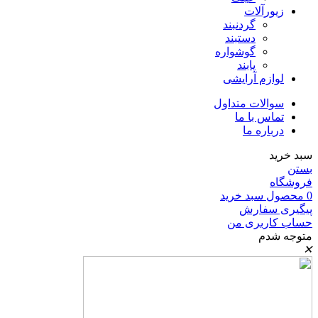
زیورآلات
گردنبند
دستبند
گوشواره
پابند
لوازم آرایشی
سوالات متداول
تماس با ما
درباره ما
سبد خرید
بستن
فروشگاه
0
محصول
سبد خرید
پیگیری سفارش
حساب کاربری من
متوجه شدم
✕