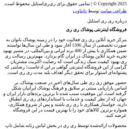
Copyright 2025 © | تمامی حقوق برای ری‌ری‌استایل محفوظ است.
طراحی سایت
توسط
دایناوب
درباره ری ری استایل
فروشگاه اینترنتی پوشاک ری ری
مرکز خرید آنلاین ری ری فعالیت خود را در زمینه پوشاک بانوان به
‌صورت تخصصی از سال 1396 آغاز نمود و طی این سال‌ها توانسته
ضمن همکاری با بیش از 400 برند ایرانی و بین‌المللی، در مسیر بهبود
تجربه خرید آنلاین پوشاک در ایران گام بردارد. مهم‌ترین رسالت ری
ری بهبود کیفیت سبک زندگی است که رضایت اکثریت مشتریان
گرامی از این فروشگاه اینترنتی گواهی بر این ادعاست؛ رضایتی که
پشتوانه‌ای استوار برای تحقق دیگر اهداف بلند مدت ری ری است.
حضور موفق ری ری طی سال‌های اخیر در صنعت پوشاک، بر
اساس بازاریابی مبتنی بر سلایق و فرهنگ پوشاک ایرانیان شکل‌
گرفته است. این موفقیت سبب شده تا برترین برندهای بازار ایران و
جهان که از نظر کیفیت و خدمات با استانداردهای ری ری انطباق
دارند، خواستار همکاری با ری ری باشند و پس از شروع همکاری،
همواره برترین کالاهای خود را با بهترین قیمت در این فروشگاه
عرضه کنند.
محصولات ارائه‌شده توسط ری ری در بخش لباس زنانه شامل تاپ