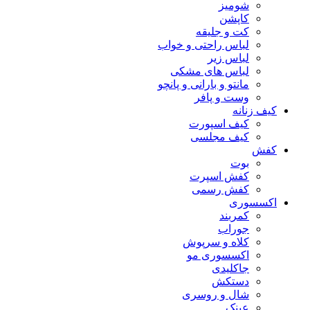
شومیز
کاپشن
کت و جلیقه
لباس راحتی و خواب
لباس زیر
لباس های مشکی
مانتو و بارانی و پانچو
وست و پافر
کیف زنانه
کیف اسپورت
کیف مجلسی
کفش
بوت
کفش اسپرت
کفش رسمی
اکسسوری
کمربند
جوراب
کلاه و سرپوش
اکسسوری مو
جاکلیدی
دستکش
شال و روسری
عینک