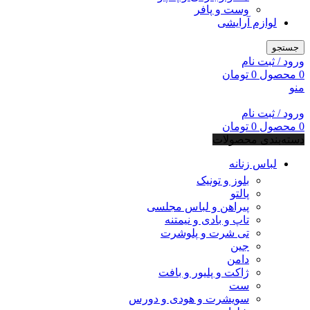
وست و پافر
لوازم آرایشی
جستجو
ورود / ثبت نام
0
محصول
0
تومان
منو
ورود / ثبت نام
0
محصول
0
تومان
دسته‌بندی محصولات
لباس زنانه
بلوز و تونیک
پالتو
پیراهن و لباس مجلسی
تاپ و بادی و نیمتنه
تی شرت و پلوشرت
جین
دامن
ژاکت و پلیور و بافت
ست
سویشرت و هودی و دورس