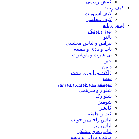
کفش رسمی
کیف زنانه
کیف اسپورت
کیف مجلسی
لباس زنانه
بلوز و تونیک
پالتو
پیراهن و لباس مجلسی
تاپ و بادی و نیمتنه
تی شرت و پلوشرت
جین
دامن
ژاکت و پلیور و بافت
ست
سویشرت و هودی و دورس
شلوار و سرهمی
شلوارک
شومیز
کاپشن
کت و جلیقه
لباس راحتی و خواب
لباس زیر
لباس های مشکی
مانتو و بارانی و پانچو