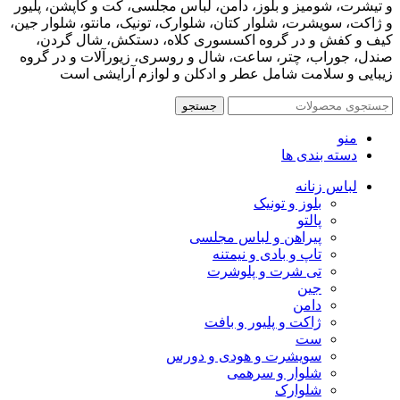
و تیشرت، شومیز و بلوز، دامن، لباس مجلسی، کت و کاپشن، پلیور
و ژاکت، سویشرت، شلوار کتان، شلوارک، تونیک، مانتو، شلوار جین،
کیف و کفش و در گروه اکسسوری کلاه، دستکش، شال گردن،
صندل، جوراب، چتر، ساعت، شال و روسری، زیورآلات و در گروه
زیبایی و سلامت شامل عطر و ادکلن و لوازم آرایشی است
جستجو
منو
دسته بندی ها
لباس زنانه
بلوز و تونیک
پالتو
پیراهن و لباس مجلسی
تاپ و بادی و نیمتنه
تی شرت و پلوشرت
جین
دامن
ژاکت و پلیور و بافت
ست
سویشرت و هودی و دورس
شلوار و سرهمی
شلوارک