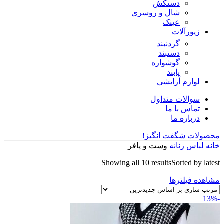
دستکش
شال و روسری
عینک
زیورآلات
گردنبند
دستبند
گوشواره
پابند
لوازم آرایشی
سوالات متداول
تماس با ما
درباره ما
محصولات شگفت انگیز!
خانه
لباس زنانه
وست و پافر
Showing all 10 results
Sorted by latest
مشاهده فیلترها
-13%