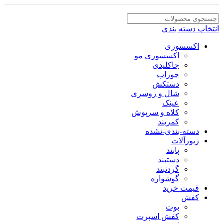
انتخاب دسته بندی
اکسسوری
اکسسوری مو
جاکلیدی
جوراب
دستکش
شال و روسری
عینک
کلاه و سرپوش
کمربند
دسته-بندی-نشده
زیورآلات
پابند
دستبند
گردنبند
گوشواره
قیمت خرید
کفش
بوت
کفش اسپرت