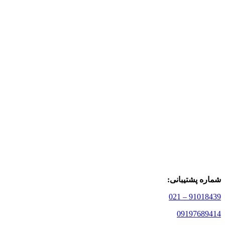
شماره پشتیبانی:
91018439 – 021
09197689414