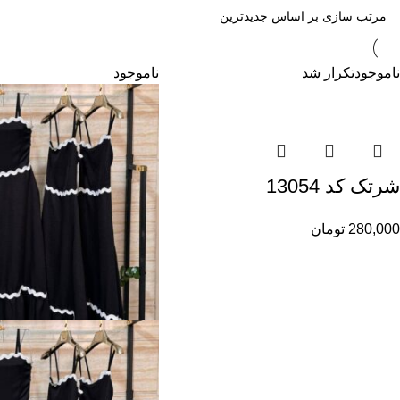
ناموجود
تکرار شد
ناموجود
شرتک کد 13054
280,000
تومان