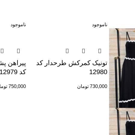
ناموجود
ناموجود
تونیک کمرکش طرحدار کد
پیراهن پ
12980
کد 12979
730,000
تومان
750,000
توما