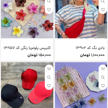
بادی بگ کد 13902
کلیپس پلومریا رنگی کد 13857
تومان
تومان
150,000
1,100,000