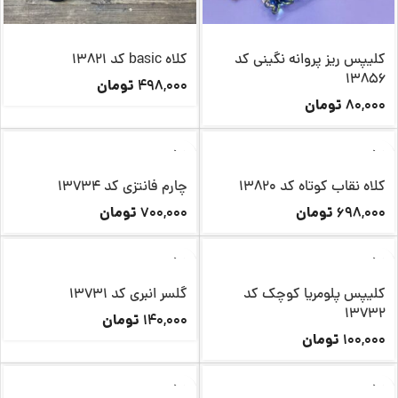
کلیپس ریز پروانه نگینی کد
کلاه basic کد 13821
13856
تومان
498,000
تومان
80,000
کلاه نقاب کوتاه کد 13820
چارم فانتزی کد 13734
تومان
تومان
700,000
698,000
کلیپس پلومریا کوچک کد
گلسر انبری کد 13731
13732
تومان
140,000
تومان
100,000