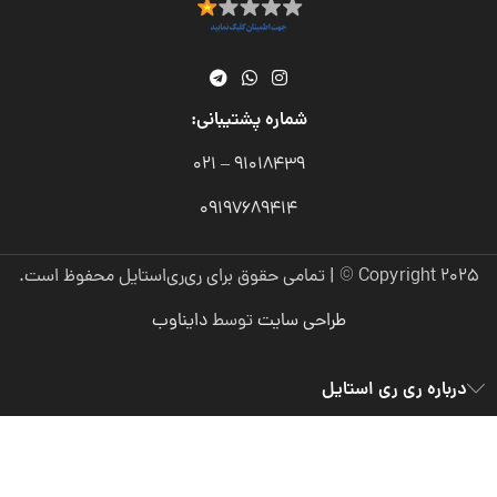
شماره پشتیبانی:
91018439 – 021
09197689414
Copyright 2025 © | تمامی حقوق برای ری‌ری‌استایل محفوظ است.
طراحی سایت
توسط
دایناوب
درباره ری ری استایل