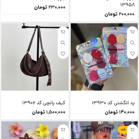
13958
تومان
230,000
تومان
200,000
پد انگشتی کد 13930
کیف پانچی کد 13906
تومان
تومان
1,500,000
140,000
تکرار شد