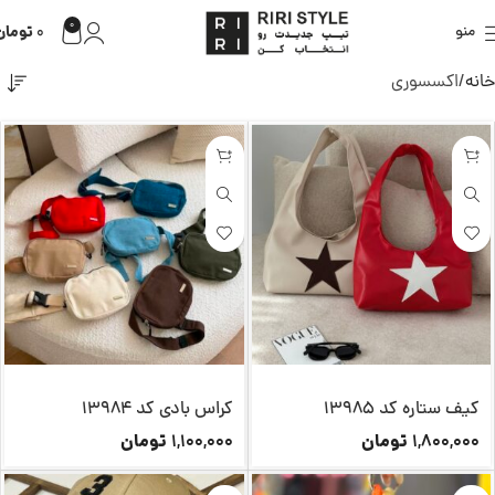
0
تومان
منو
0
خانه
اکسسوری
کیف ستاره کد 13985
کراس بادی کد 13984
تومان
تومان
1,100,000
1,800,000