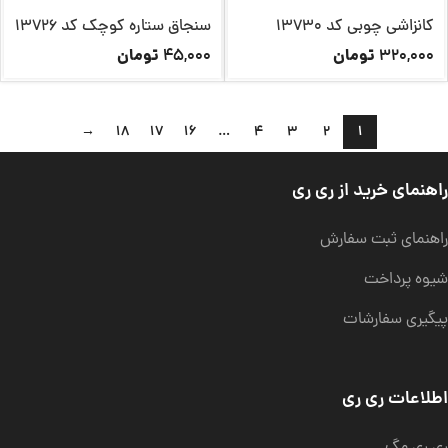
کانزاشی چوبی کد 13730
سنجاق ستاره کوچک کد 13726
تومان
تومان
45,000
320,000
→
18
17
16
…
4
3
2
1
راهنمای خرید از ری ری
راهنمای ثبت سفارش
شیوه پرداخت
پیگیری سفارشات
اطلاعات ری ری
ری ری مگ