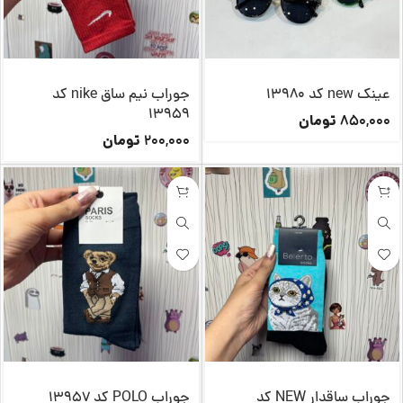
عینک new کد 13980
جوراب نیم ساق nike کد
13959
تومان
850,000
تومان
200,000
جوراب ساقدار NEW کد
جوراب POLO کد 13957