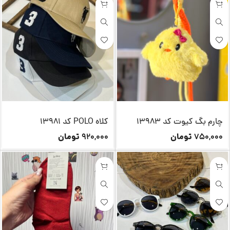
چارم بگ کیوت کد 13983
کلاه POLO کد 13981
تومان
تومان
920,000
750,000