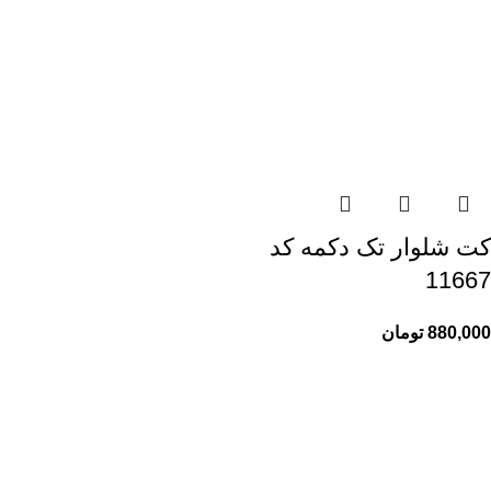
کت شلوار تک دکمه کد
11667
880,000
تومان
راهنمای خرید از ری ری
راهنمای ثبت سفارش
شیوه پرداخت
پیگیری سفارشات