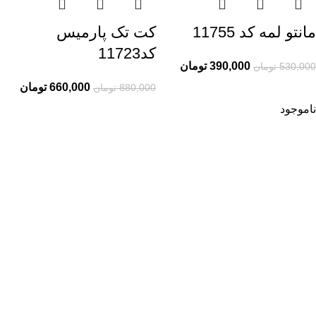
مانتو لمه کد 11755
کت تک پارمیس
کد11723
390,000
تومان
530,000
تومان
660,000
تومان
880,000
تومان
ناموجود