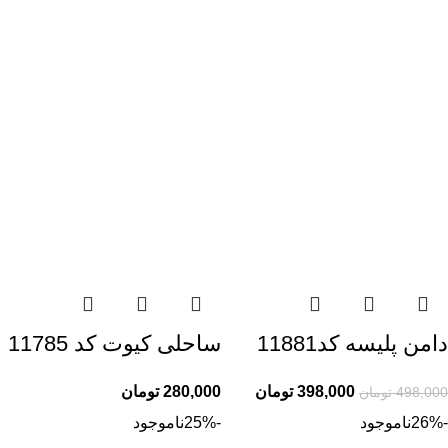
دامن پلیسه کد11881
ساحلی کیوت کد 11785
398,000
تومان
280,000
تومان
498,000
تومان
-26%
ناموجود
-25%
ناموجود