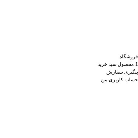
تیشرت، شومیز و بلوز، دامن، لباس مجلسی، کت و کاپشن، پلیور و
ژاکت، سویشرت، شلوار کتان، شلوارک، تونیک، مانتو، شلوار جین،
کیف و کفش و در گروه اکسسوری کلاه، دستکش، شال گردن، صندل،
جوراب، چتر، ساعت، شال و روسری، زیورآلات و در گروه زیبایی و
سلامت شامل عطر و ادکلن و لوازم آرایشی است
فروشگاه
1
محصول
سبد خرید
پیگیری سفارش
حساب کاربری من