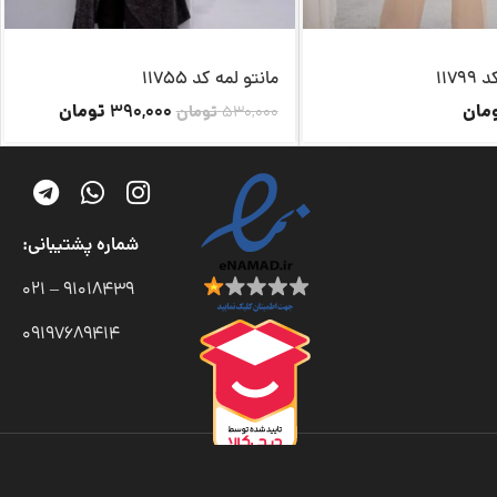
117
مانتو لمه کد 11755
مان
تومان
390,000
530,000
تومان
شماره پشتیبانی:
91018439 – 021
09197689414