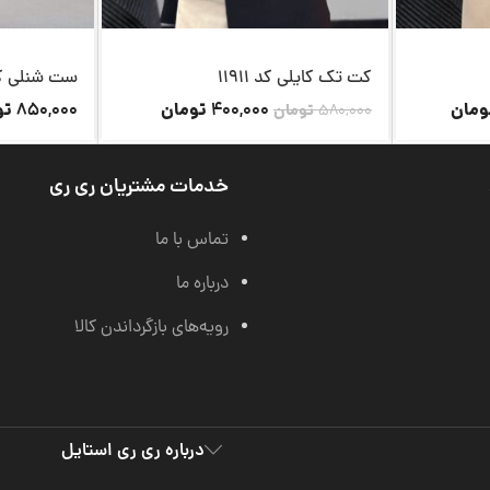
کت تک کایلی کد 11911
ست شنلی کد 99
ومان
تومان
تو
850,000
400,000
580,000
تومان
خدمات مشتریان ری ری
تماس با ما
درباره ما
رویه‌های بازگرداندن کالا
درباره ری ری استایل