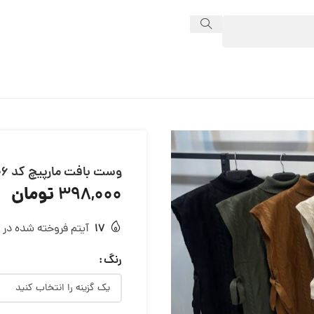
وست بافت مارپیچ کد 13206
تومان
398,000
17
آیتم فروخته شده در 24 ساعت
رنگ