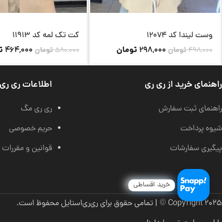
وست لیندا کد 12074
کت تک لمه کد 11913
تومان
ت
464,000
298,000
498,000
تومان
580,000
تومان
راهنمای خرید از ری ری
اطلاعات ری ری
راهنمای ثبت سفارش
ری ری مگ
شیوه پرداخت
حریم خصوصی
پیگیری سفارشات
قوانین و مقررات
خرید اقساطی
Copyright 2025 © | تمامی حقوق برای ری‌ری‌استایل محفوظ است.