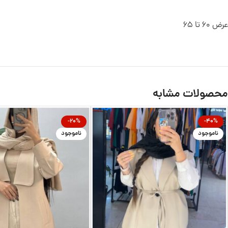
عرض 60 تا 65
محصولات مشابه
-20%
-40%
ناموجود
ناموجود