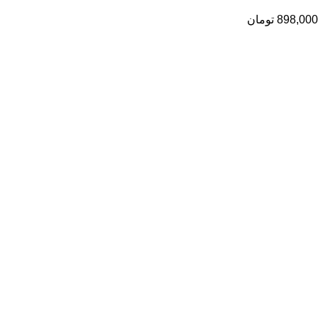
898,000
تومان
راهنمای خرید از ری ری
راهنمای ثبت سفارش
شیوه پرداخت
پیگیری سفارشات
اطلاعات ری ری
ری ری مگ
حریم خصوصی
قوانین و مقررات
خدمات مشتریان ری ری
تماس با ما
درباره ما
رویه‌های بازگرداندن کالا