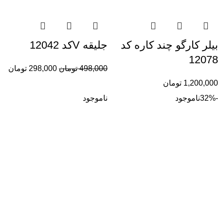
بیلر کارگو چند کاره کد
جلیقه Vکد 12042
12078
498,000
تومان
298,000
تومان
1,200,000
تومان
-32%
ناموجود
ناموجود