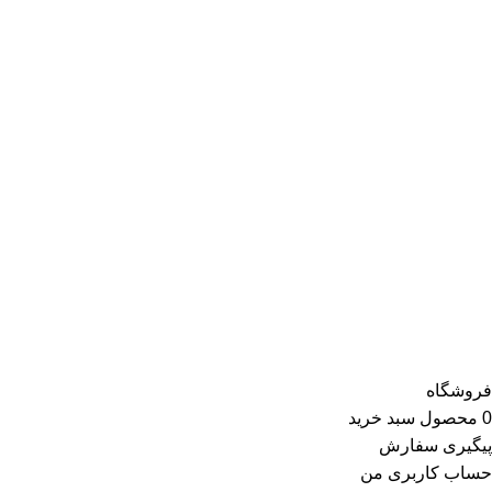
بازاریابی مبتنی بر سلایق و فرهنگ پوشاک ایرانیان شکل‌ گرفته است.
این موفقیت سبب شده تا برترین برندهای بازار ایران و جهان که از
نظر کیفیت و خدمات با استانداردهای ری ری انطباق دارند، خواستار
همکاری با ری ری باشند و پس از شروع همکاری، همواره برترین
کالاهای خود را با بهترین قیمت در این فروشگاه عرضه کنند.
محصولات ارائه‌شده توسط ری ری در بخش لباس زنانه شامل تاپ و
تیشرت، شومیز و بلوز، دامن، لباس مجلسی، کت و کاپشن، پلیور و
ژاکت، سویشرت، شلوار کتان، شلوارک، تونیک، مانتو، شلوار جین،
کیف و کفش و در گروه اکسسوری کلاه، دستکش، شال گردن، صندل،
جوراب، چتر، ساعت، شال و روسری، زیورآلات و در گروه زیبایی و
سلامت شامل عطر و ادکلن و لوازم آرایشی است
فروشگاه
0
محصول
سبد خرید
پیگیری سفارش
حساب کاربری من