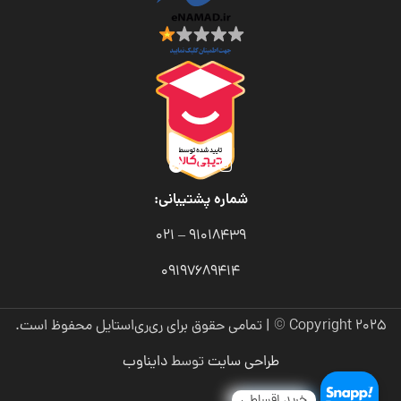
شماره پشتیبانی:
91018439 – 021
09197689414
Copyright 2025 © | تمامی حقوق برای ری‌ری‌استایل محفوظ است.
طراحی سایت
توسط
دایناوب
خرید اقساطی