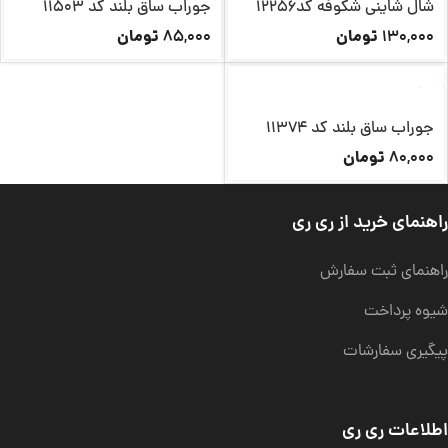
شال شاینی شکوفه کد12256
جوراب ساق بلند کد 11503
تومان
تومان
85,000
130,000
ناموجود
جوراب ساق بلند کد 11374
تومان
80,000
راهنمای خرید از ری ری
راهنمای ثبت سفارش
شیوه پرداخت
پیگیری سفارشات
اطلاعات ری ری