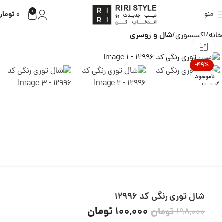
0
تومان
منو
0
خانه
اکسسوری
شال و روسری
بزرگنمایی تصویر
-49%
ناموجود
شال توری رنگی کد 12996
تومان
100,000
تومان
198,000