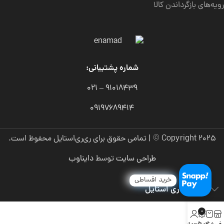
رویه‌های بازگرداندن کالا
شماره پشتیبانی:
91018439 – 021
09197689414
Copyright 2025 © | تمامی حقوق برای ری‌ری‌استایل محفوظ است.
طراحی سایت
توسط
دایناوب
خرید اقساطی
درباره ری ری استایل
0