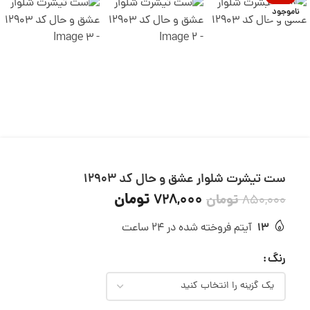
ناموجود
ست تیشرت شلوار عشق و حال کد 12903
تومان
728,000
تومان
850,000
13
آیتم فروخته شده در 24 ساعت
رنگ