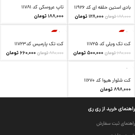
ناموجود
تاپ عروسکی کد 11781
بادی استین حلقه ای کد 11926
تومان
تومان
188,000
128,000
188,000
تومان
-25%
-26%
ناموجود
ناموجود
کت تک ویلی کد 11725
کت تک پارمیس کد11723
تومان
تومان
660,000
500,000
680,000
تومان
880,000
تومان
کت شلوار هیوا کد 11670
تومان
898,000
راهنمای خرید از ری ری
راهنمای ثبت سفارش