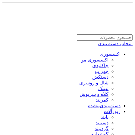
انتخاب دسته بندی
اکسسوری
اکسسوری مو
جاکلیدی
جوراب
دستکش
شال و روسری
عینک
کلاه و سرپوش
کمربند
دسته-بندی-نشده
زیورآلات
پابند
دستبند
گردنبند
گوشواره