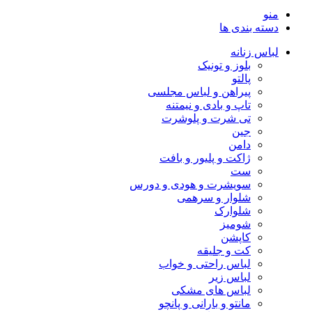
منو
دسته بندی ها
لباس زنانه
بلوز و تونیک
پالتو
پیراهن و لباس مجلسی
تاپ و بادی و نیمتنه
تی شرت و پلوشرت
جین
دامن
ژاکت و پلیور و بافت
ست
سویشرت و هودی و دورس
شلوار و سرهمی
شلوارک
شومیز
کاپشن
کت و جلیقه
لباس راحتی و خواب
لباس زیر
لباس های مشکی
مانتو و بارانی و پانچو