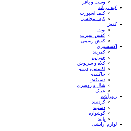
وست و پافر
کیف زنانه
کیف اسپورت
کیف مجلسی
کفش
بوت
کفش اسپرت
کفش رسمی
اکسسوری
کمربند
جوراب
کلاه و سرپوش
اکسسوری مو
جاکلیدی
دستکش
شال و روسری
عینک
زیورآلات
گردنبند
دستبند
گوشواره
پابند
لوازم آرایشی