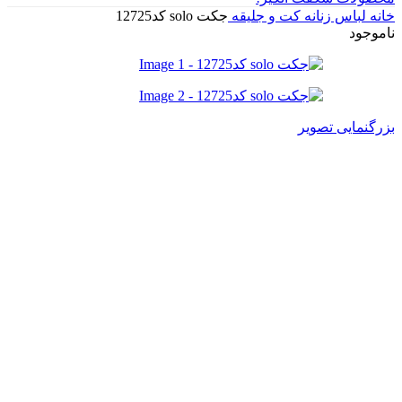
خانه
لباس زنانه
کت و جلیقه
جکت solo کد12725
ناموجود
بزرگنمایی تصویر