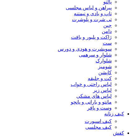
پالتو
پیراهن و لباس مجلسی
تاپ و بادی و نیمتنه
تی شرت و پلوشرت
جین
دامن
ژاکت و پلیور و بافت
ست
سویشرت و هودی و دورس
شلوار و سرهمی
شلوارک
شومیز
کاپشن
کت و جلیقه
لباس راحتی و خواب
لباس زیر
لباس های مشکی
مانتو و بارانی و پانچو
وست و پافر
کیف زنانه
کیف اسپورت
کیف مجلسی
کفش