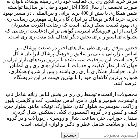
مرکز خرید آنلاین ری ری فعالیت خود را در زمینه پوشاک بانوان به
‌صورت تخصصی از سال 1396 آغاز نمود و طی این سال‌ها توانسته
ضمن همکاری با بیش از 400 برند ایرانی و بین‌المللی، در مسیر بهبود
تجربه خرید آنلاین پوشاک در ایران گام بردارد. مهم‌ترین رسالت ری
ری بهبود کیفیت سبک زندگی است که رضایت اکثریت مشتریان
گرامی از این فروشگاه اینترنتی گواهی بر این ادعاست؛ رضایتی که
پشتوانه‌ای استوار برای تحقق دیگر اهداف بلند مدت ری ری است.
حضور موفق ری ری طی سال‌های اخیر در صنعت پوشاک، بر
اساس بازاریابی مبتنی بر سلایق و فرهنگ پوشاک ایرانیان شکل‌
گرفته است. این موفقیت سبب شده تا برترین برندهای بازار ایران و
جهان که از نظر کیفیت و خدمات با استانداردهای ری ری انطباق
دارند، خواستار همکاری با ری ری باشند و پس از شروع همکاری،
همواره برترین کالاهای خود را با بهترین قیمت در این فروشگاه
عرضه کنند.
محصولات ارائه‌شده توسط ری ری در بخش لباس زنانه شامل تاپ
و تیشرت، شومیز و بلوز، دامن، لباس مجلسی، کت و کاپشن، پلیور
و ژاکت، سویشرت، شلوار کتان، شلوارک، تونیک، مانتو، شلوار جین،
کیف و کفش و در گروه اکسسوری کلاه، دستکش، شال گردن،
صندل، جوراب، چتر، ساعت، شال و روسری، زیورآلات و در گروه
زیبایی و سلامت شامل عطر و ادکلن و لوازم آرایشی است
جستجو