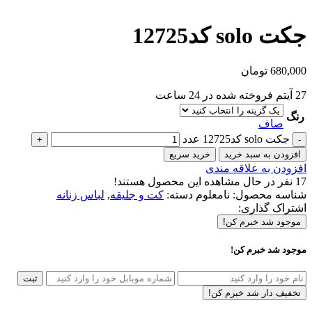
جکت solo کد12725
680,000
تومان
27
آیتم فروخته شده در 24 ساعت
رنگ
صاف
جکت solo کد12725 عدد
افزودن به سبد خرید
خرید سریع
افزودن به علاقه مندی
17
نفر در حال مشاهده این محصول هستند!
شناسه محصول:
نامعلوم
دسته:
کت و جلیقه
,
لباس زنانه
اشتراک گذاری:
موجود شد خبرم کن!
موجود شد خبرم کن!
ثبت
تخفیف دار شد خبرم کن!