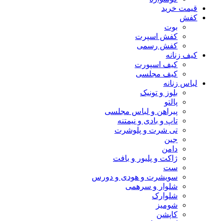
قیمت خرید
کفش
بوت
کفش اسپرت
کفش رسمی
کیف زنانه
کیف اسپورت
کیف مجلسی
لباس زنانه
بلوز و تونیک
پالتو
پیراهن و لباس مجلسی
تاپ و بادی و نیمتنه
تی شرت و پلوشرت
جین
دامن
ژاکت و پلیور و بافت
ست
سویشرت و هودی و دورس
شلوار و سرهمی
شلوارک
شومیز
کاپشن