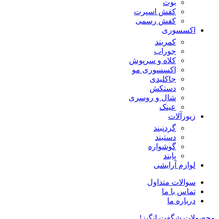
بوت
کفش اسپرت
کفش رسمی
اکسسوری
کمربند
جوراب
کلاه و سرپوش
اکسسوری مو
جاکلیدی
دستکش
شال و روسری
عینک
زیورآلات
گردنبند
دستبند
گوشواره
پابند
لوازم آرایشی
سوالات متداول
تماس با ما
درباره ما
محصولات شگفت انگیز!