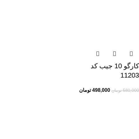
کارگو 10 جیب کد
11203
498,000
تومان
580,000
تومان
راهنمای خرید از ری ری
راهنمای ثبت سفارش
شیوه پرداخت
پیگیری سفارشات