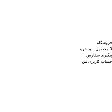
تیشرت، شومیز و بلوز، دامن، لباس مجلسی، کت و کاپشن، پلیور و
ژاکت، سویشرت، شلوار کتان، شلوارک، تونیک، مانتو، شلوار جین،
کیف و کفش و در گروه اکسسوری کلاه، دستکش، شال گردن، صندل،
جوراب، چتر، ساعت، شال و روسری، زیورآلات و در گروه زیبایی و
سلامت شامل عطر و ادکلن و لوازم آرایشی است
فروشگاه
0
محصول
سبد خرید
پیگیری سفارش
حساب کاربری من