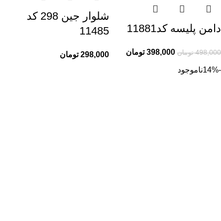
شلوار جین 298 کد
دامن پلیسه کد11881
11485
398,000
تومان
498,000
تومان
298,000
تومان
-14%
ناموجود