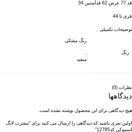
قد 77 عرض 62 قدآستین 34
فری تا 44
توضیحات تکمیلی
رنگ مشکی
رنگ
,
سفید
نظرات (0)
دیدگاهها
هیچ دیدگاهی برای این محصول نوشته نشده است.
اولین نفری باشید که دیدگاهی را ارسال می کنید برای “تیشرت لانگ
اسموکی کد12785”