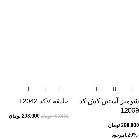
شومیز آستین کش کد
جلیقه Vکد 12042
12069
298,000
تومان
498,000
تومان
298,000
تومان
-20%
ناموجود