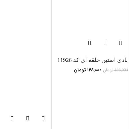
بادی استین حلقه ای کد 11926
تومان
128,000
تومان
188,000