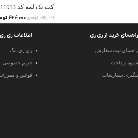
کت تک لمه کد 11913
توم
464,000
تومان
580,000
راهنمای خرید از ری ری
اطلاعات ری ری
راهنمای ثبت سفارش
ری ری مگ
شیوه پرداخت
حریم خصوصی
پیگیری سفارشات
قوانین و مقررات