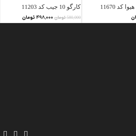
 کد 11670
کارگو 10 جیب کد 11203
ن
تومان
498,000
تومان
580,000