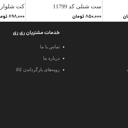
ست شنلی کد 11799
کت شلوار هیوا
ان
تومان
توما
898,000
850,000
خدمات مشتریان ری ری
تماس با ما
درباره ما
رویه‌های بازگرداندن کالا