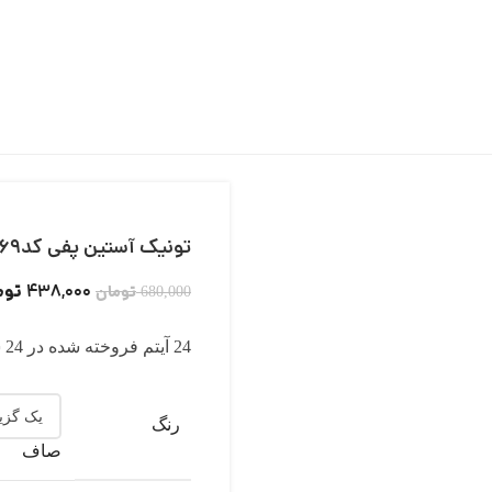
تونیک آستین پفی کد12569
توم
438,000
تومان
680,000
24
آیتم فروخته شده در 24 ساعت
رنگ
صاف