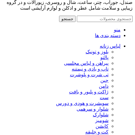
صندل، جوراب، چتر، ساعت، شال و روسری، زیورآلات و در گروه
زیبایی و سلامت شامل عطر و ادکلن و لوازم آرایشی است
جستجو
منو
دسته بندی ها
لباس زنانه
بلوز و تونیک
پالتو
پیراهن و لباس مجلسی
تاپ و بادی و نیمتنه
تی شرت و پلوشرت
جین
دامن
ژاکت و پلیور و بافت
ست
سویشرت و هودی و دورس
شلوار و سرهمی
شلوارک
شومیز
کاپشن
کت و جلیقه