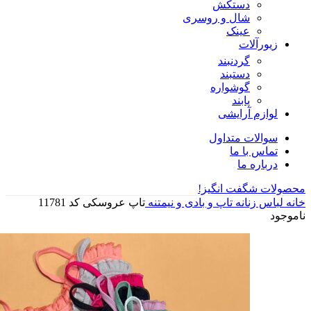
دستکش
شال و روسری
عینک
زیورآلات
گردنبند
دستبند
گوشواره
پابند
لوازم آرایشی
سوالات متداول
تماس با ما
درباره ما
محصولات شگفت انگیز!
خانه
لباس زنانه
تاپ و بادی و نیمتنه
تاپ عروسکی کد 11781
ناموجود