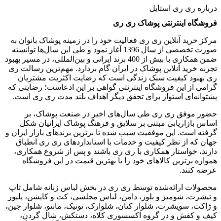
درباره ری ری استایل
فروشگاه اینترنتی پوشاک ری ری
مرکز خرید آنلاین ری ری فعالیت خود را در زمینه پوشاک بانوان به
‌صورت تخصصی از سال 1396 آغاز نمود و طی این سال‌ها توانسته
ضمن همکاری با بیش از 400 برند ایرانی و بین‌المللی، در مسیر بهبود
تجربه خرید آنلاین پوشاک در ایران گام بردارد. مهم‌ترین رسالت ری
ری بهبود کیفیت سبک زندگی است که رضایت اکثریت مشتریان
گرامی از این فروشگاه اینترنتی گواهی بر این ادعاست؛ رضایتی که
پشتوانه‌ای استوار برای تحقق دیگر اهداف بلند مدت ری ری است.
حضور موفق ری ری طی سال‌های اخیر در صنعت پوشاک، بر
اساس بازاریابی مبتنی بر سلایق و فرهنگ پوشاک ایرانیان شکل‌
گرفته است. این موفقیت سبب شده تا برترین برندهای بازار ایران و
جهان که از نظر کیفیت و خدمات با استانداردهای ری ری انطباق
دارند، خواستار همکاری با ری ری باشند و پس از شروع همکاری،
همواره برترین کالاهای خود را با بهترین قیمت در این فروشگاه
عرضه کنند.
محصولات ارائه‌شده توسط ری ری در بخش لباس زنانه شامل تاپ
و تیشرت، شومیز و بلوز، دامن، لباس مجلسی، کت و کاپشن، پلیور
و ژاکت، سویشرت، شلوار کتان، شلوارک، تونیک، مانتو، شلوار جین،
کیف و کفش و در گروه اکسسوری کلاه، دستکش، شال گردن،