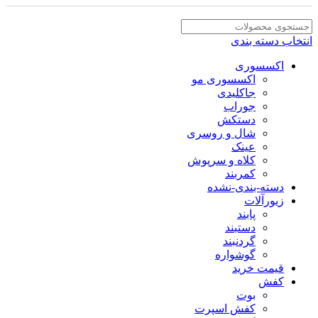
انتخاب دسته بندی
اکسسوری
اکسسوری مو
جاکلیدی
جوراب
دستکش
شال و روسری
عینک
کلاه و سرپوش
کمربند
دسته-بندی-نشده
زیورآلات
پابند
دستبند
گردنبند
گوشواره
قیمت خرید
کفش
بوت
کفش اسپرت