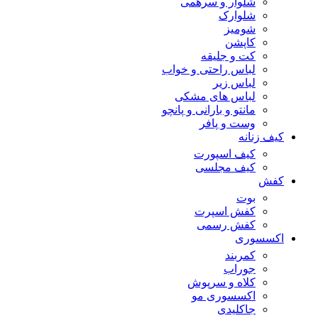
شلوار و سرهمی
شلوارک
شومیز
کاپشن
کت و جلیقه
لباس راحتی و خواب
لباس زیر
لباس های مشکی
مانتو و بارانی و پانچو
وست و پافر
کیف زنانه
کیف اسپورت
کیف مجلسی
کفش
بوت
کفش اسپرت
کفش رسمی
اکسسوری
کمربند
جوراب
کلاه و سرپوش
اکسسوری مو
جاکلیدی