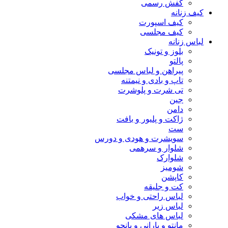
کفش رسمی
کیف زنانه
کیف اسپورت
کیف مجلسی
لباس زنانه
بلوز و تونیک
پالتو
پیراهن و لباس مجلسی
تاپ و بادی و نیمتنه
تی شرت و پلوشرت
جین
دامن
ژاکت و پلیور و بافت
ست
سویشرت و هودی و دورس
شلوار و سرهمی
شلوارک
شومیز
کاپشن
کت و جلیقه
لباس راحتی و خواب
لباس زیر
لباس های مشکی
مانتو و بارانی و پانچو