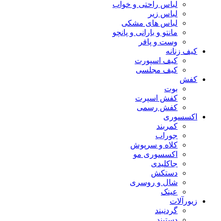
لباس راحتی و خواب
لباس زیر
لباس های مشکی
مانتو و بارانی و پانچو
وست و پافر
کیف زنانه
کیف اسپورت
کیف مجلسی
کفش
بوت
کفش اسپرت
کفش رسمی
اکسسوری
کمربند
جوراب
کلاه و سرپوش
اکسسوری مو
جاکلیدی
دستکش
شال و روسری
عینک
زیورآلات
گردنبند
دستبند