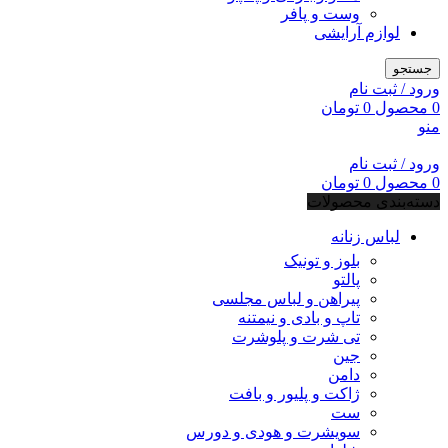
وست و پافر
لوازم آرایشی
جستجو
ورود / ثبت نام
0
محصول
0
تومان
منو
ورود / ثبت نام
0
محصول
0
تومان
دسته‌بندی محصولات
لباس زنانه
بلوز و تونیک
پالتو
پیراهن و لباس مجلسی
تاپ و بادی و نیمتنه
تی شرت و پلوشرت
جین
دامن
ژاکت و پلیور و بافت
ست
سویشرت و هودی و دورس