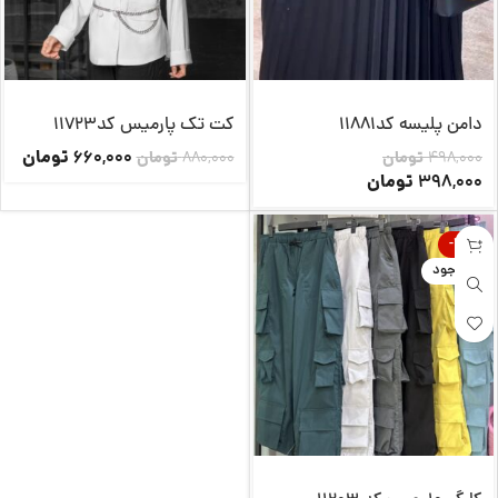
دامن پلیسه کد11881
کت تک پارمیس کد11723
تومان
660,000
498,000
تومان
880,000
تومان
تومان
398,000
-14%
ناموجود