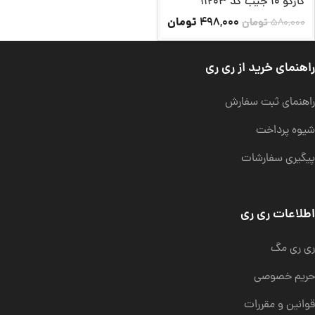
کارگو 10 جیب کد 11203
تومان
498,000
580,000
تومان
راهنمای خرید از ری ری
راهنمای ثبت سفارش
شیوه پرداخت
پیگیری سفارشات
اطلاعات ری ری
ری ری مگ
حریم خصوصی
قوانین و مقررات