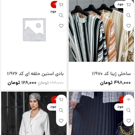
ناموجود
-32%
ناموجود
ساحلی ژینا کد 11970
بادی استین حلقه ای کد 11926
تومان
تومان
128,000
498,000
188,000
تومان
-25%
-20%
ناموجود
ناموجود