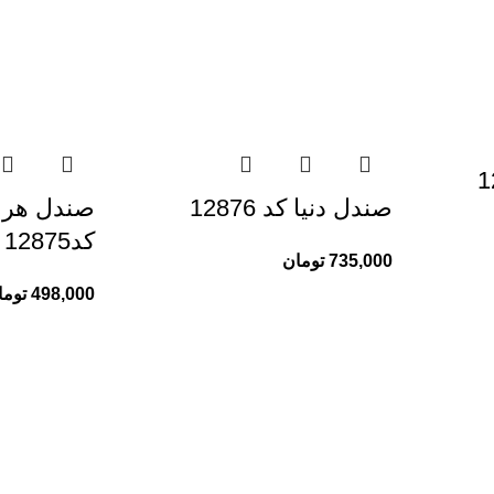
صندل دنیا کد 12876
صندل هرم
کد12875
735,000
تومان
498,000
توما
خدمات مشتریان ری ری
تماس با ما
درباره ما
رویه‌های بازگرداندن کالا