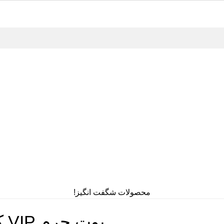
محصولات شگفت انگیز!
بوت چرم VIP کد 13457