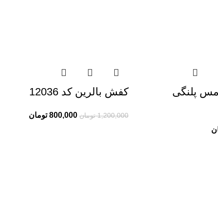
س پلنگی
کفش بالرین کد 12036
800,000
تومان
1,200,000
تومان
ن