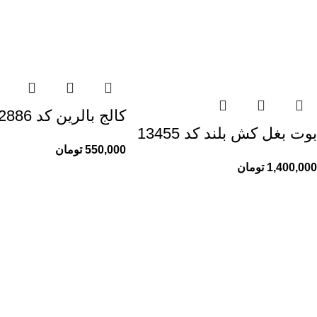
کالج بالرین کد 12886
بوت بغل کش بلند کد 13455
550,000
تومان
1,400,000
تومان
راهنمای خرید از ری ری
اطلاعات ری ری
راهنمای ثبت سفارش
ری ری مگ
شیوه پرداخت
حریم خصوصی
پیگیری سفارشات
قوانین و مقررات