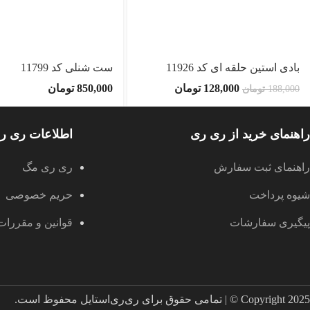
بادی استین حلقه ای کد 11926
ست شنلی کد 11799
128,000
تومان
850,000
تومان
188,000
تومان
راهنمای خرید از ری ری
اطلاعات ری ر
راهنمای ثبت سفارش
ری ری مگ
شیوه پرداخت
حریم خصوصی
پیگیری سفارشات
قوانین و مقررات
Copyright 2025 © | تمامی حقوق برای ری‌ری‌استایل محفوظ است.