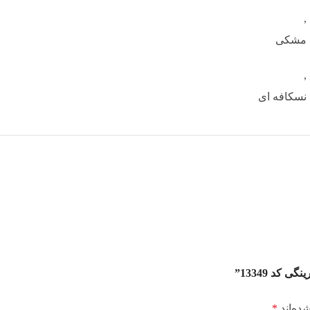
,
مشکی
,
نسکافه ای
کد 13349”
ده‌اند
*