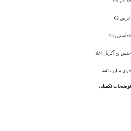
قد کار 68
عرض 62
قدآستین 56
جنس نخ آکریل اعلا
فری سایز تا 44
توضیحات تکمیلی