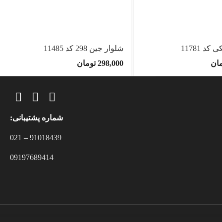
د 11781
شلوار جین 298 کد 11485
مان
298,000
تومان
شماره پشتیبانی:
91018439 – 021
09197689414