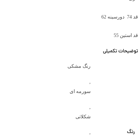
قد 74 دورسینه 62
قد استین 55
توضیحات تکمیلی
رنگ مشکی
,
سورمه ای
,
شکلاتی
رنگ
,