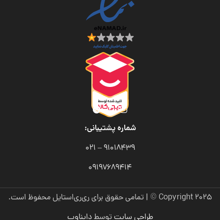
شماره پشتیبانی:
91018439 – 021
09197689414
Copyright 2025 © | تمامی حقوق برای ری‌ری‌استایل محفوظ است.
طراحی سایت
توسط
دایناوب