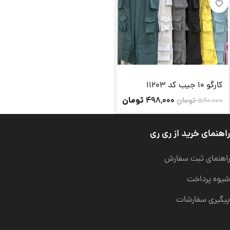
کارگو 10 جیب کد 11203
تومان
498,000
580,000
تومان
راهنمای خرید از ری ری
راهنمای ثبت سفارش
شیوه پرداخت
پیگیری سفارشات