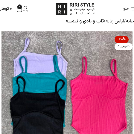
0
تومان
منو
0
خانه
لباس زنانه
تاپ و بادی و نیمتنه
-40%
ناموجود