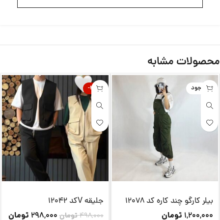
محصولات مشابه
ناموجود
-40%
بیلر کارگو چند کاره کد 12078
جلیقه Vکد 12042
تومان
تومان
298,000
1,200,000
498,000
تومان