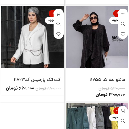
-25%
-26%
ناموجود
ناموجود
مانتو لمه کد 11755
کت تک پارمیس کد11723
تومان
660,000
530,000
تومان
880,000
تومان
تومان
390,000
-14%
ناموجود